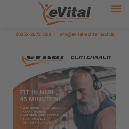
00352-26721808
/
info@evital-echternach.lu