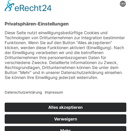
teilen
teilen
+352 26721808
E-Mail: info@evital-
echternach.lu
COOKIE-EINSTELLUNGEN