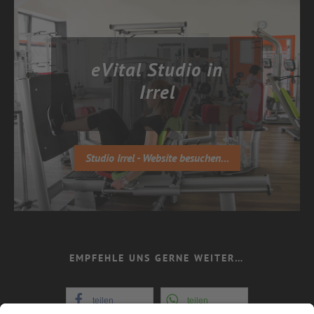
eVital Studio in
Irrel
Studio Irrel - Website besuchen...
EMPFEHLE UNS GERNE WEITER…
teilen
teilen