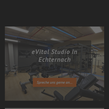
eVital Studio in
Echternach
Spreche uns gerne an...