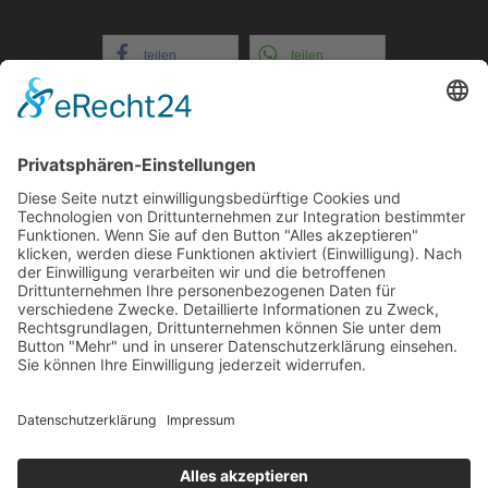
teilen
teilen
teilen
teilen
+352 26721808
E-Mail: info@evital-
echternach.lu
COOKIE-EINSTELLUNGEN