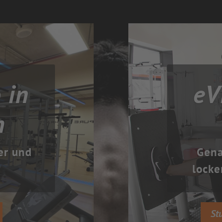
 in
eV
h
er und
Gena
locke
St