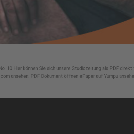
o. 10 Hier können Sie sich unsere Studiozeitung als PDF direk
.com ansehen: PDF Dokument öffnen ePaper auf Yumpu ansehen