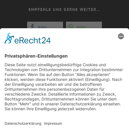
EMPFEHLE UNS GERNE WEITER…
teilen
teilen
teilen
teilen
+352 26721808
E-Mail: info@evital-
echternach.lu
COOKIE-EINSTELLUNGEN