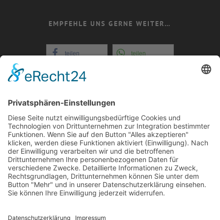
EMPFEHLE UNS GERNE WEITER…
teilen
teilen
teilen
teilen
+352 26721808
E-Mail: info@evital-
echternach.lu
COOKIE-EINSTELLUNGEN