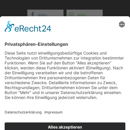
teilen
teilen
teilen
teilen
+352 26721808
E-Mail: info@evital-
echternach.lu
COOKIE-EINSTELLUNGEN