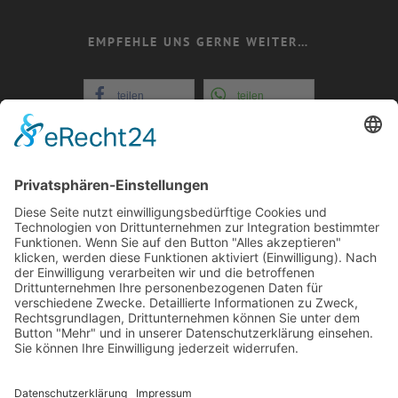
EMPFEHLE UNS GERNE WEITER…
teilen
teilen
teilen
teilen
+352 26721808
E-Mail: info@evital-
echternach.lu
COOKIE-EINSTELLUNGEN