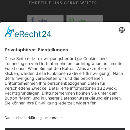
EMPFEHLE UNS GERNE WEITER…
teilen
teilen
teilen
teilen
+352 26721808
E-Mail: info@evital-
echternach.lu
COOKIE-EINSTELLUNGEN